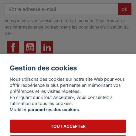
ok
Vous pouvez vous désinscrire à tout moment. Vous trouverez
nos informations de contact dans les conditions d'utilisation du
site.
Gestion des cookies
PRODUITS
Nous utilisons des cookies sur notre site Web pour vous
offrir l'expérience la plus pertinente en mémorisant vos
préférences et les visites répétées.
En cliquant sur «Tout Accepter», vous consentez à
l'utilisation de tous les cookies.
Modifier
paramètres des cookies
Certification n° ABI327
NOTRE SOCIÉTÉ
TOUT ACCEPTER