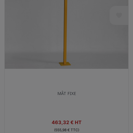
favorite
Aperçu rapide

MÂT FIXE
Prix
463,32 € HT
(555,98 € TTC)