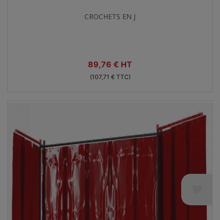
Aperçu rapide

CROCHETS EN J
Prix
89,76 € HT
(107,71 € TTC)
favorite