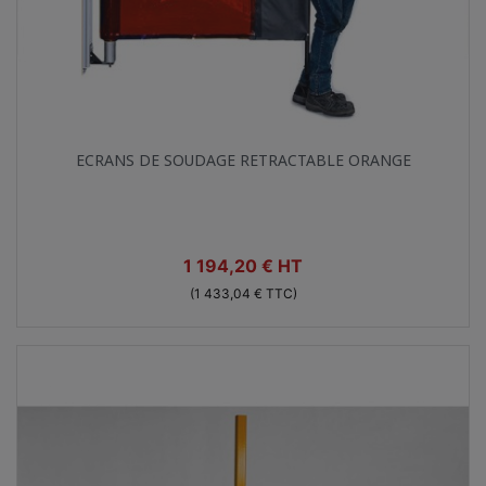
Aperçu rapide

ECRANS DE SOUDAGE RETRACTABLE ORANGE
Prix
1 194,20 € HT
(1 433,04 € TTC)