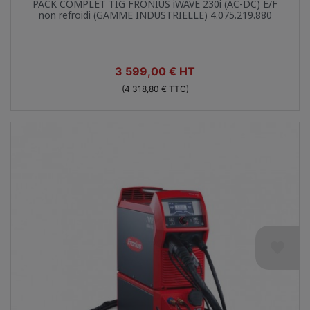
PACK COMPLET TIG FRONIUS iWAVE 230i (AC-DC) E/F
non refroidi (GAMME INDUSTRIELLE) 4.075.219.880
Prix
3 599,00 € HT
(4 318,80 € TTC)
favorite