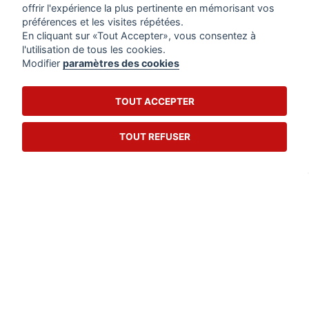
offrir l'expérience la plus pertinente en mémorisant vos
préférences et les visites répétées.
En cliquant sur «Tout Accepter», vous consentez à
l'utilisation de tous les cookies.
Modifier
paramètres des cookies
Certification n° ABI327
NOTRE SOCIÉTÉ
TOUT ACCEPTER
VOTRE COMPTE
TOUT REFUSER
INFORMATIONS
© 2026 - hébergement DBL™ France
© - Géré par ISIA
Conseil