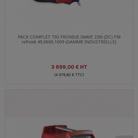
Aperçu rapide

PACK COMPLET TIG FRONIUS IWAVE 230i (DC) FM
refroidi 49,0600,1009 (GAMME INDUSTRIELLE)
Prix
3 899,00 € HT
(4 678,80 € TTC)