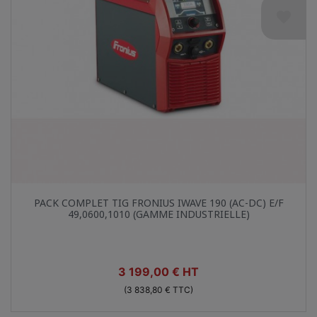
favorite
Aperçu rapide

PACK COMPLET TIG FRONIUS IWAVE 190 (AC-DC) E/F
49,0600,1010 (GAMME INDUSTRIELLE)
Prix
3 199,00 € HT
(3 838,80 € TTC)