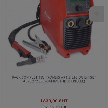
favorite
Aperçu rapide

PACK COMPLET TIG FRONIUS ARTIS 210 DC E/F SET
4.075.272.850 (GAMME INDUSTRIELLE)
Prix
1 839,00 € HT
(2 206,80 € TTC)