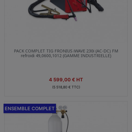
Aperçu rapide

PACK COMPLET TIG FRONIUS iWAVE 230i (AC-DC) FM
refroidi 49,0600,1012 (GAMME INDUSTRIELLE)
Prix
4 599,00 € HT
(5 518,80 € TTC)
ENSEMBLE COMPLET