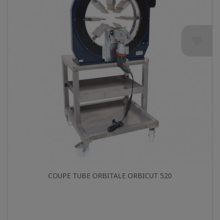
favorite
Aperçu rapide

COUPE TUBE ORBITALE ORBICUT 520