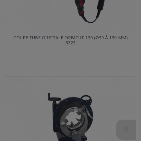
Aperçu rapide

COUPE TUBE ORBITALE ORBICUT 130 (Ø39 À 130 MM)
8323
favorite