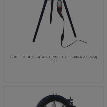
Aperçu rapide

COUPE TUBE ORBITALE ORBICUT 230 (Ø85 À 230 MM)
8324