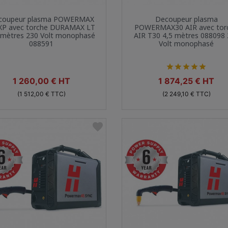
Aperçu rapide
Aperçu rapide


coupeur plasma POWERMAX
Decoupeur plasma
XP avec torche DURAMAX LT
POWERMAX30 AIR avec tor
 mètres 230 Volt monophasé
AIR T30 4,5 mètres 088098
088591
Volt monophasé





Prix
Prix
1 260,00 € HT
1 874,25 € HT
(1 512,00 € TTC)
(2 249,10 € TTC)
favorite