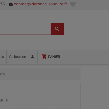
favorite
 56
contact@deronne-soudure.fr

shopping_cart
ils
Calibration
PANIER
erm
r le