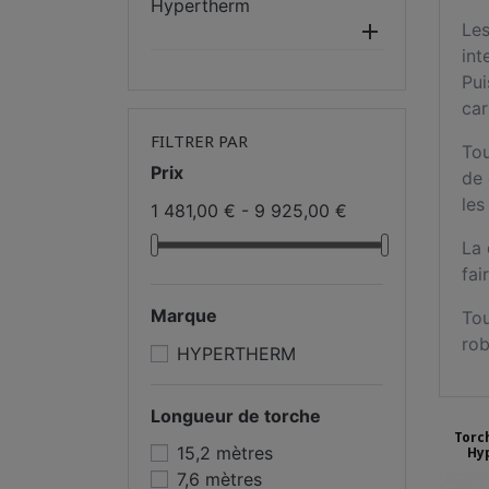
Hypertherm

Le
int
Pui
ca
FILTRER PAR
Tou
Prix
de
les
1 481,00 € - 9 925,00 €
La 
fai
Marque
Tou
rob
HYPERTHERM
Longueur de torche
Torc
15,2 mètres
Hy
7,6 mètres