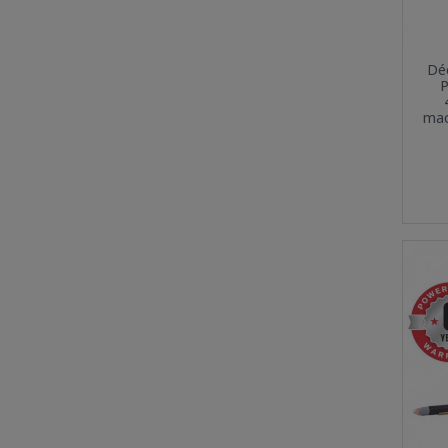
Dé
P
mac