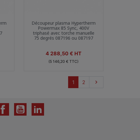
Aperçu rapide

erm
Découpeur plasma Hypertherm
V
Powermax 85 Sync, 400V
97
triphasé avec torche manuelle
75 degrés 087196 ou 087197
Prix
4 288,50 € HT
(5 146,20 € TTC)
Suivant
1
2
