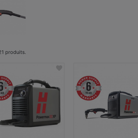
 21 produits.
favorite