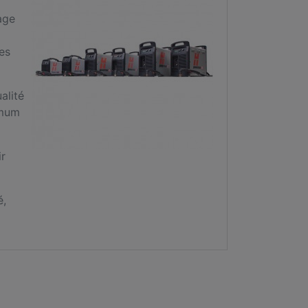
age
es
alité
imum
ir
é,