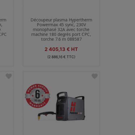
Aperçu rapide

erm
Découpeur plasma Hypertherm
m,
Powermax 45 sync, 230V
e
monophasé 32A avec torche
 CPC
machine 180 degrés port CPC,
torche 7.6 m 088587
Prix
2 405,13 € HT
(2 886,16 € TTC)
favorite
favorite