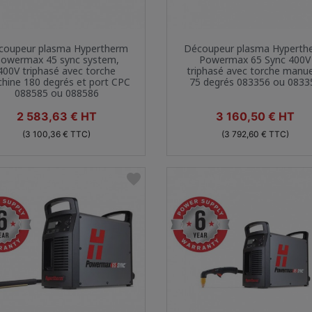
Aperçu rapide
Aperçu rapide


coupeur plasma Hypertherm
Découpeur plasma Hyperth
owermax 45 sync system,
Powermax 65 Sync 400V
400V triphasé avec torche
triphasé avec torche manue
hine 180 degrés et port CPC
75 degrés 083356 ou 0833
088585 ou 088586
Prix
Prix
2 583,63 € HT
3 160,50 € HT
(3 100,36 € TTC)
(3 792,60 € TTC)
favorite