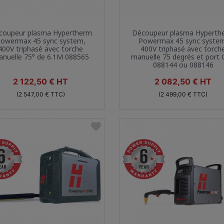
Aperçu rapide
Aperçu rapide


coupeur plasma Hypertherm
Découpeur plasma Hyperth
owermax 45 sync system,
Powermax 45 sync syste
400V triphasé avec torche
400V triphasé avec torch
nuelle 75° de 6.1M 088565
manuelle 75 degrés et port
088144 ou 088146
Prix
Prix
2 122,50 € HT
2 082,50 € HT
(2 547,00 € TTC)
(2 499,00 € TTC)
favorite