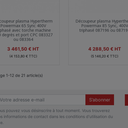
Aperçu rapide
Aperçu rapide


coupeur plasma Hypertherm
Découpeur plasma Hyperth
Powermax 65 Sync 400V
Powermax 85 Sync, 400
iphasé avec torche machine
triphasé 087196 ou 0871
0 degrés et port CPC 083327
ou 083364
Prix
Prix
3 461,50 € HT
4 288,50 € HT
(4 153,80 € TTC)
(5 146,20 € TTC)
ge 1-12 de 21 article(s)
S’abonner
us pouvez vous désinscrire à tout moment. Vous trouverez
s informations de contact dans les conditions d'utilisation du
te.