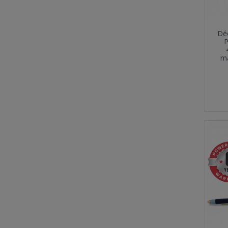
Dé
P
ma