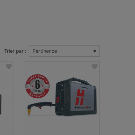
Trier par :
favorite
favorite