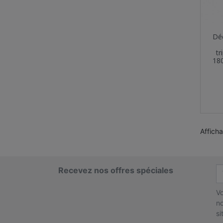
Dé
tr
18
Afficha
Recevez nos offres spéciales
Vo
no
si