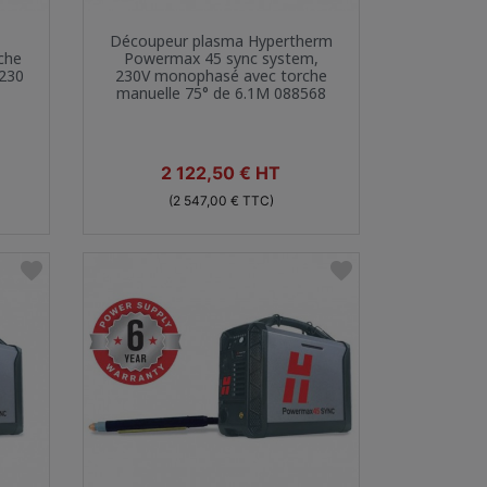
Aperçu rapide

Découpeur plasma Hypertherm
che
Powermax 45 sync system,
 230
230V monophasé avec torche
manuelle 75° de 6.1M 088568
Prix
2 122,50 € HT
(2 547,00 € TTC)
favorite
favorite