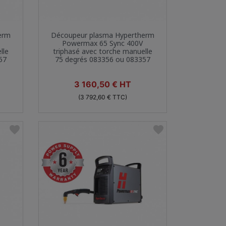
Aperçu rapide

erm
Découpeur plasma Hypertherm
Powermax 65 Sync 400V
lle
triphasé avec torche manuelle
57
75 degrés 083356 ou 083357
Prix
3 160,50 € HT
(3 792,60 € TTC)
favorite
favorite