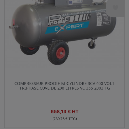
favorite
Aperçu rapide

COMPRESSEUR PRODIF BI-CYLINDRE 3CV 400 VOLT
TRIPHASÉ CUVE DE 200 LITRES VC 355 2003 TG
Prix
658,13 € HT
(789,76 € TTC)