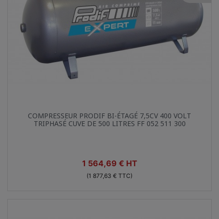
Aperçu rapide

COMPRESSEUR PRODIF BI-ÉTAGÉ 7,5CV 400 VOLT
TRIPHASÉ CUVE DE 500 LITRES FF 052 511 300
Prix
1 564,69 € HT
(1 877,63 € TTC)