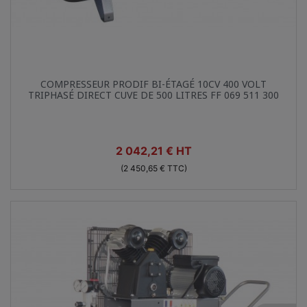
Aperçu rapide

COMPRESSEUR PRODIF BI-ÉTAGÉ 10CV 400 VOLT
TRIPHASÉ DIRECT CUVE DE 500 LITRES FF 069 511 300
Prix
2 042,21 € HT
(2 450,65 € TTC)